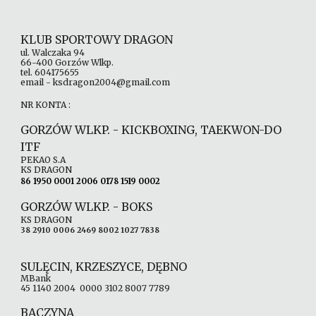
KLUB SPORTOWY DRAGON
ul. Walczaka 94
66-400 Gorzów Wlkp.
tel. 604175655
email - ksdragon2004@gmail.com
NR KONTA :
GORZÓW WLKP. - KICKBOXING, TAEKWON-DO
ITF
PEKAO S.A
KS DRAGON
86 1950 0001 2006 0178 1519 0002
GORZÓW WLKP. -
BOKS
KS DRAGON
38 2910 0006 2469 8002 1027 7838
SULĘCIN, KRZESZYCE, DĘBNO
MBank
45 1140 2004 0000 3102 8007 7789
BACZYNA