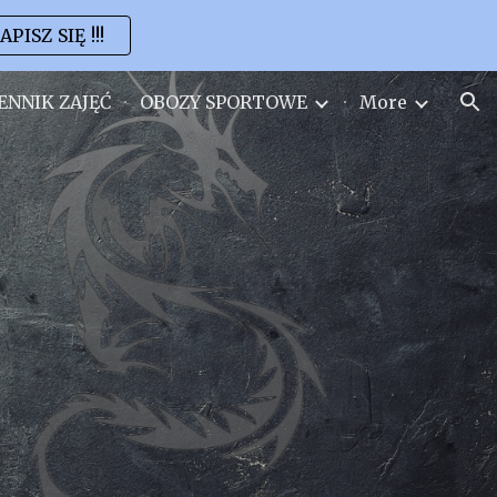
APISZ SIĘ !!!
ion
ENNIK ZAJĘĆ
OBOZY SPORTOWE
More