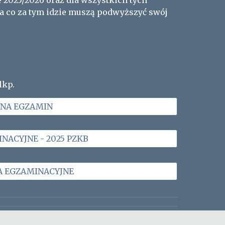
 2025/2026 oraz dla wszystkich tych
a co za tym idzie muszą podwyższyć swój
lkp.
 NA EGZAMIN
NACYJNE - 2025 PZKB
 EGZAMINACYJNE