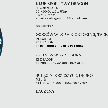
KLUB SPORTOWY DRAGON
ul. Walczaka 94
66-400 Gorzów Wlkp.
tel. 604175655
email - ksdragon2004@gmail.com
NR KONTA :
GORZÓW WLKP. - KICKBOXING, TAE
PEKAO S.A
KS DRAGON
86 1950 0001 2006 0178 1519 0002
GORZÓW WLKP. -
BOKS
KS DRAGON
38 2910 0006 2469 8002 1027 7838
SULĘCIN, KRZESZYCE, DĘBNO
MBank
45 1140 2004 0000 3102 8007 7789
BACZYNA