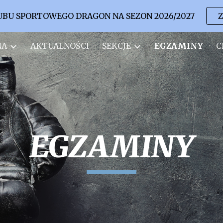
UBU SPORTOWEGO DRAGON NA SEZON 2026/2027
Z
ip to main content
Skip to navigat
NA
AKTUALNOŚCI
SEKCJE
EGZAMINY
C
EGZAMINY