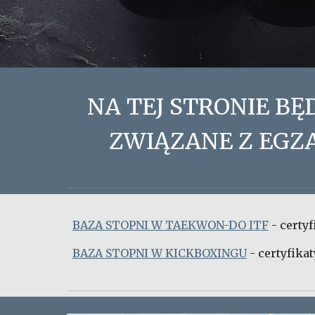
NA TEJ STRONIE B
ZWIĄZANE Z EGZ
BAZA STOPNI W TAEKWON-DO ITF
- certyf
BAZA STOPNI W KICKBOXINGU
- certyfika