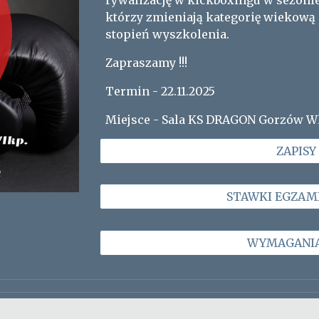
rywalizację w kickboxingu w sezonie
którzy zmieniają kategorię wiekową 
stopień wyszkolenia.
Zapraszamy !!!
Termin - 22.11.2025
Miejsce - Sala KS DRAGON Gorzów W
ZAPISY
STAWKI EGZAMI
WYMAGANIA