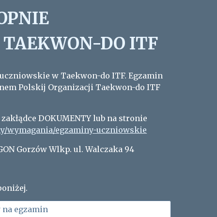
OPNIE
 TAEKWON-DO ITF
uczniowskie w Taekwon-do ITF. Egzamin
nem Polskij Organizacji Taekwon-do ITF
 zakłądce DOKUMENTY lub na stronie
iny/wymagania/egzaminy-uczniowskie
AGON Gorzów Wlkp. ul. Walczaka 94
oniżej.
y na egzamin