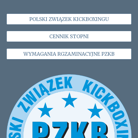
POLSKI ZWIĄZEK KICKBOXINGU
CENNIK STOPNI
WYMAGANIA RGZAMINACYJNE PZKB