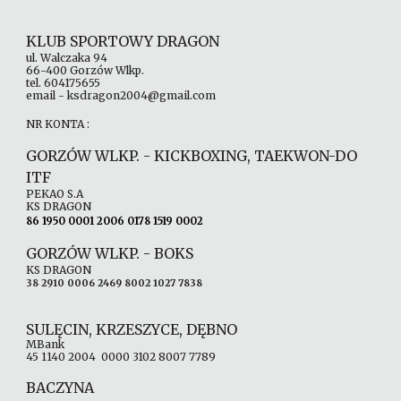
KLUB SPORTOWY DRAGON
ul. Walczaka 94
66-400 Gorzów Wlkp.
tel. 604175655
email - ksdragon2004@gmail.com
NR KONTA :
GORZÓW WLKP. - KICKBOXING, TAEKWON-DO
ITF
PEKAO S.A
KS DRAGON
86 1950 0001 2006 0178 1519 0002
GORZÓW WLKP. -
BOKS
KS DRAGON
38 2910 0006 2469 8002 1027 7838
SULĘCIN, KRZESZYCE, DĘBNO
MBank
45 1140 2004 0000 3102 8007 7789
BACZYNA