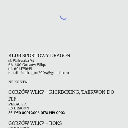
KLUB SPORTOWY DRAGON
ul. Walczaka 94
66-400 Gorzów Wlkp.
tel. 604175655
email - ksdragon2004@gmail.com
NR KONTA :
GORZÓW WLKP. - KICKBOXING, TAEKWON-DO
ITF
PEKAO S.A
KS DRAGON
86 1950 0001 2006 0178 1519 0002
GORZÓW WLKP. -
BOKS